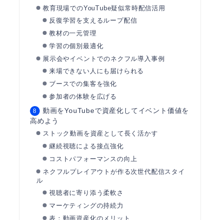
教育現場でのYouTube疑似常時配信活用
反復学習を支えるループ配信
教材の一元管理
学習の個別最適化
展示会やイベントでのネクフル導入事例
来場できない人にも届けられる
ブースでの集客を強化
参加者の体験を広げる
動画をYouTubeで資産化してイベント価値を
高めよう
ストック動画を資産として長く活かす
継続視聴による接点強化
コストパフォーマンスの向上
ネクフルプレイアウトが作る次世代配信スタイ
ル
視聴者に寄り添う柔軟さ
マーケティングの持続力
表：動画資産化のメリット