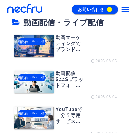
お問い合わせ
動画配信・ライブ配信
動画マーケ
動画配信・ライブ配信
ティングで
ブランドを
強化！企業
の信頼を積
2026.08.05
み上げる情
報発信の考
動画配信
動画配信・ライブ配信
え方
SaaSプラッ
トフォーム
の選び方｜
配信後の運
2026.08.04
用負荷を減
らすポイン
YouTubeで
動画配信・ライブ配信
トとは
十分？専用
サービスは
必要？スト