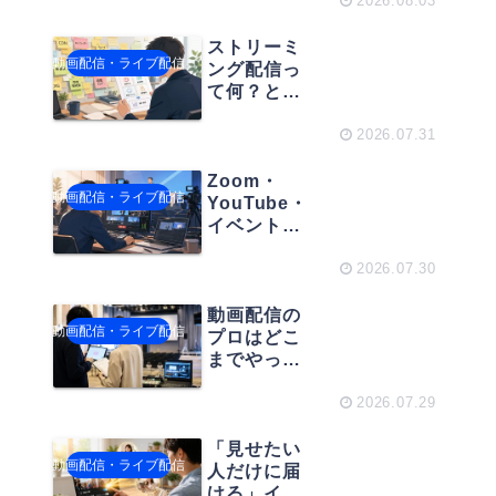
リーミング
2026.08.03
型動画配信
サービスの
ストリーミ
動画配信・ライブ配信
選び方
ング配信っ
て何？と困
らないため
に。動画配
2026.07.31
信の用語整
理術
Zoom・
動画配信・ライブ配信
YouTube・
イベント配
信で何が違
う？失敗し
2026.07.30
ない配信エ
ンコーダー
動画配信の
動画配信・ライブ配信
の選び方
プロはどこ
までやって
くれる？初
めての動画
2026.07.29
配信担当者
向け「外注
「見せたい
動画配信・ライブ配信
範囲」の整
人だけに届
理術
ける」イベ