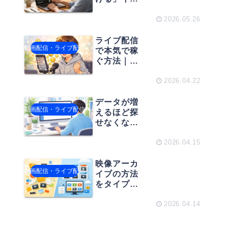
ント配信の
やり方と
2026.05.26
は。限定公
開を実現す
ライブ配信
動画配信・ライブ配信
る3つの方法
で本気で稼
ぐ方法｜収
益モデル・
成功者が使
2026.04.22
うサービス
徹底解説
データが増
動画配信・ライブ配信
えるほど探
せなくな
る？今すぐ
始めたい
2026.04.15
「アーカイ
ブデータベ
映像アーカ
動画配信・ライブ配信
ース構築」
イブの方法
の基本
をタイプ別
に整理！フ
ォルダ管
2026.04.14
理・クラウ
ド・MAMの