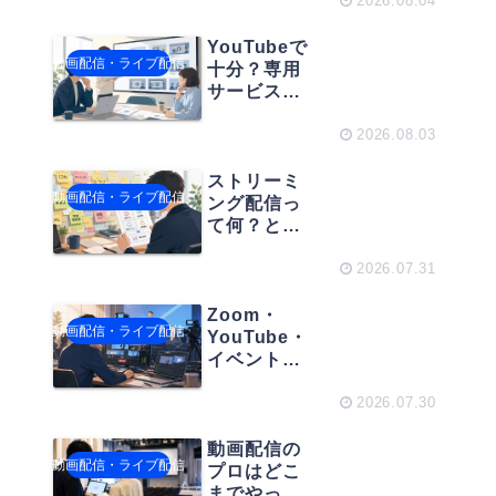
配信後の運
2026.08.04
用負荷を減
らすポイン
YouTubeで
動画配信・ライブ配信
トとは
十分？専用
サービスは
必要？スト
リーミング
2026.08.03
型動画配信
サービスの
ストリーミ
動画配信・ライブ配信
選び方
ング配信っ
て何？と困
らないため
に。動画配
2026.07.31
信の用語整
理術
Zoom・
動画配信・ライブ配信
YouTube・
イベント配
信で何が違
う？失敗し
2026.07.30
ない配信エ
ンコーダー
動画配信の
動画配信・ライブ配信
の選び方
プロはどこ
までやって