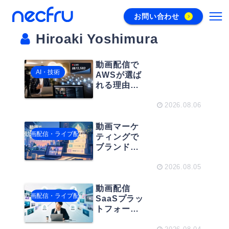
お問い合わせ
Hiroaki Yoshimura
動画配信で
AI・技術
AWSが選ば
れる理由と
は？安定運
用に必要な
2026.08.06
基盤設計の
考え方
動画マーケ
動画配信・ライブ配信
ティングで
ブランドを
強化！企業
の信頼を積
2026.08.05
み上げる情
報発信の考
動画配信
動画配信・ライブ配信
え方
SaaSプラッ
トフォーム
の選び方｜