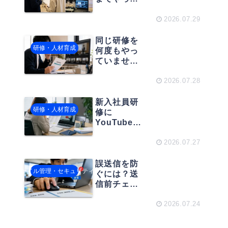
くれる？初
めての動画
2026.07.29
配信担当者
向け「外注
同じ研修を
研修・人材育成
範囲」の整
何度もやっ
理術
ていません
か？研修動
画を“教育資
2026.07.28
産”に変えて
運用効率を
新入社員研
研修・人材育成
アップする
修に
方法
YouTubeは
使える？効
果的な活用
2026.07.27
法と失敗し
ない進め方
誤送信を防
ファイル管理・セキュリティ
ぐには？送
信前チェッ
クだけに頼
らない“事故
2026.07.24
が起きにく
い共有方法”