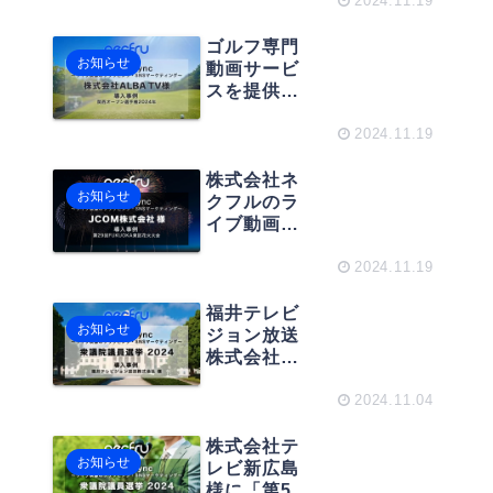
グ
2024.11.19
配信インフ
ラ構築を行
ゴルフ専門
お知らせ
うエンジニ
動画サービ
ア募集
スを提供す
るALBA TV
様に「関西
2024.11.19
オープン選
手権2024
株式会社ネ
お知らせ
年」のライ
クフルのラ
ブ中継で、
イブ動画ク
ネクフルの
リップサー
ライブ動画
ビス
2024.11.19
クリップサ
「necfru
ービス
StreamSyn
福井テレビ
お知らせ
「StreamSy
c」が、日本
ジョン放送
nc」が導入
最大のCATV
株式会社様
されまし
統括運営会
に「第50回
た。
社JCOM株式
衆議院議員
2024.11.04
会社様のラ
総選挙」の
イブ中継
ライブ中継
株式会社テ
お知らせ
「第29回
で、ネクフ
レビ新広島
FUKUOKA
ルのライブ
様に「第50