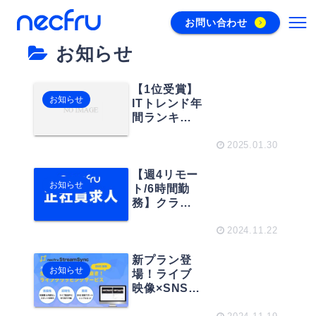
お問い合わせ
お知らせ
【1位受賞】
お知らせ
ITトレンド年
間ランキン
グで表彰い
ただきまし
2025.01.30
た
【週4リモー
お知らせ
ト/6時間勤
務】クライ
アントが動
画配信でし
2024.11.22
たいことを
実現させる /
新プラン登
お知らせ
動画を扱う
場！ライブ
アプリケー
映像×SNSマ
ション開発
ーケティン
やクラウド