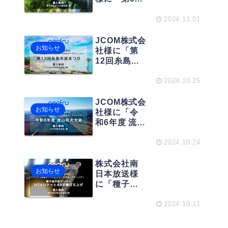
東区花火大
動画クリッ
回衆議院議
会」で導入
プサービス
員総選挙」
2024.11.01
されました
「StreamSy
のライブ中
nc」が導入
継で、ネク
JCOM株式会
お知らせ
されまし
フルのライ
社様に「第
た。
ブ動画クリ
12回糸島市
ップサービ
民まつり 花
ス
火大会」の
2024.10.25
「StreamSy
ライブ中継
nc」が導入
で、ネクフ
JCOM株式会
お知らせ
されまし
ルのライブ
社様に「令
た。
動画クリッ
和6年度 流山
プサービス
花火大会」
「StreamSy
のライブ中
2024.10.24
nc」が導入
継で、ネク
されまし
フルのライ
株式会社南
お知らせ
た。
ブ動画クリ
日本放送様
ップサービ
に「種子島
ス
宇宙センタ
「StreamSy
ー H2Aロ
2024.10.11
nc」が導入
ケット49号
されまし
機打ち上