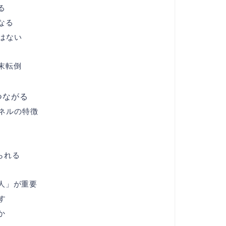
る
なる
はない
末転倒
つながる
ネルの特徴
られる
人」が重要
す
か