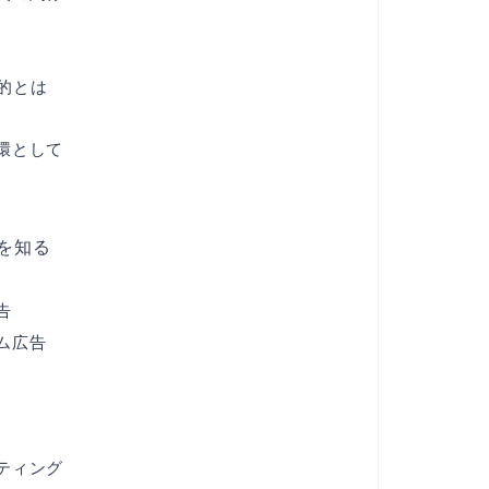
目的とは
環として
どを知る
告
ム広告
ティング