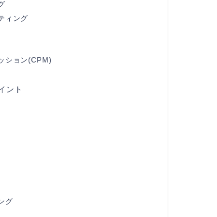
グ
ティング
ション(CPM)
ポイント
ング