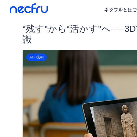
ネクフルとは
“残す”から“活かす”へ──
識
AI・技術