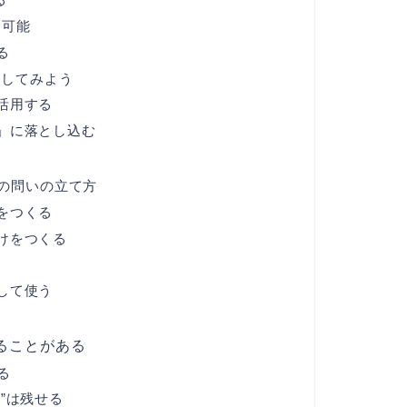
る
験可能
る
探してみよう
活用する
」に落とし込む
の問いの立て方
をつくる
けをつくる
して使う
ることがある
る
”は残せる