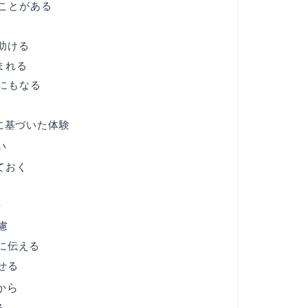
ことがある
助ける
まれる
にもなる
に基づいた体験
い
ておく
計
慮
に伝える
せる
から