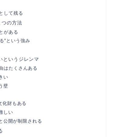
として残る
とつの方法
とがある
る”という強み
いというジレンマ
由はたくさんある
きい
う壁
文化財もある
難しい
と公開が制限される
る