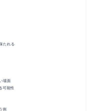
保たれる
い場面
る可能性
う例