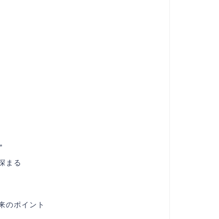
”
深まる
来のポイント