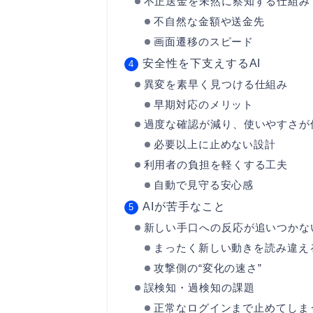
不正送金を未然に察知する仕組み
不自然な金額や送金先
画面遷移のスピード
安全性を下支えするAI
異変を素早く見つける仕組み
早期対応のメリット
過度な確認が減り、使いやすさが
必要以上に止めない設計
利用者の負担を軽くする工夫
自動で見守る安心感
AIが苦手なこと
新しい手口への反応が追いつかな
まったく新しい動きを読み違え
攻撃側の“変化の速さ”
誤検知・過検知の課題
正常なログインまで止めてしま