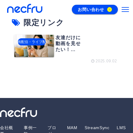
お問い合わせ
限定リンク
友達だけに
動画配信・ライブ配信
動画を見せ
たい！
Dropbox
の“限定リン
2025.09.02
ク”で自分た
ちだけの動
画を共有し
よう！
会社概
事例一
ブロ
MAM
StreamSync
LMS