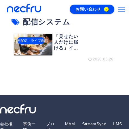
お問い合わせ
配信システム
「見せたい
動画配信・ライブ配信
人だけに届
ける」イベ
ント配信の
やり方と
2026.05.26
は。限定公
開を実現す
る3つの方法
会社概
事例一
ブロ
MAM
StreamSync
LMS