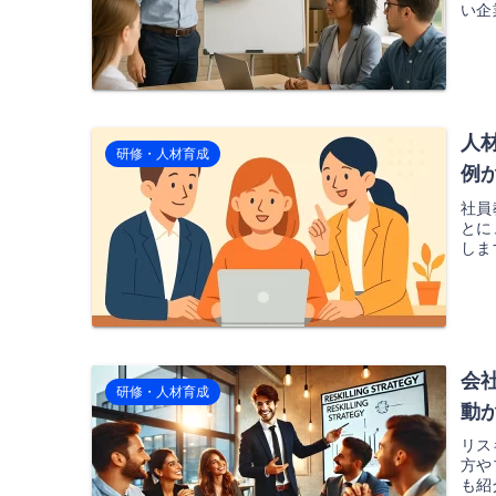
い企
人
研修・人材育成
例
社員
とに
しま
会
研修・人材育成
動
リス
方や
も紹