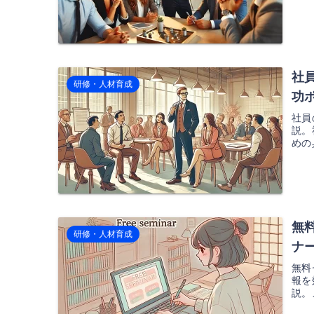
社
研修・人材育成
功
社員
説。
めの
無
研修・人材育成
ナ
無料
報を
説。