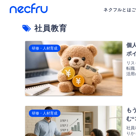
ネクフルとは
社員教育
個
研修・人材育成
ポ
リス
転職
活用
も
研修・人材育成
む
社員
りか