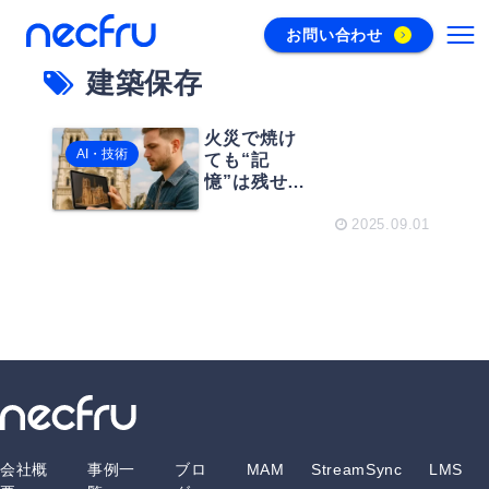
お問い合わせ
建築保存
火災で焼け
AI・技術
ても“記
憶”は残せる
──ノートル
ダムから学
2025.09.01
ぶ建築遺産
の3D保存術
会社概
事例一
ブロ
MAM
StreamSync
LMS