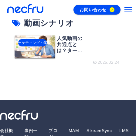
お問い合わせ
動画シナリオ
人気動画の
マーケティング・集客
共通点と
は？ターゲ
ッティング
とシナリオ
2026.02.24
作りの重要
性
会社概
事例一
ブロ
MAM
StreamSync
LMS