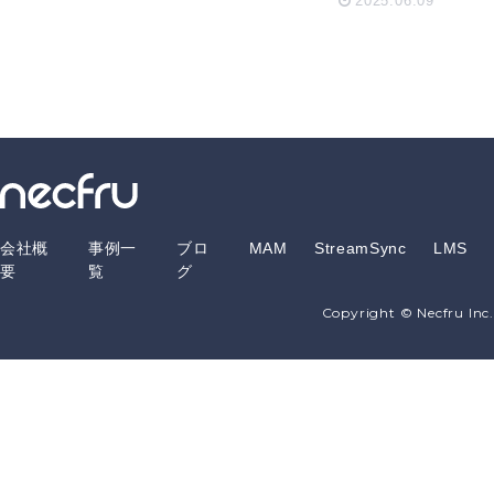
ー獲得を同
2025.06.09
時に叶える
アイデアを
ご紹介しま
す
会社概
事例一
ブロ
MAM
StreamSync
LMS
要
覧
グ
Copyright © Necfru Inc.