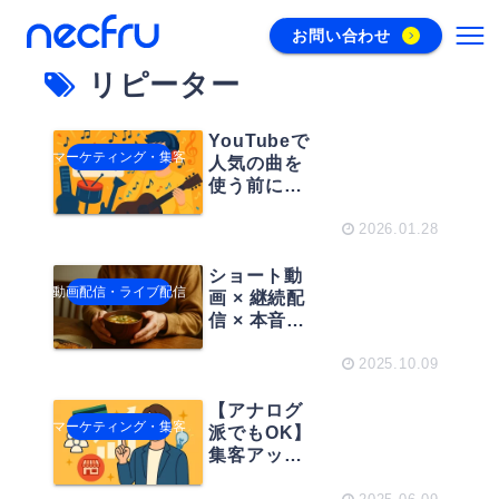
お問い合わせ
リピーター
YouTubeで
マーケティング・集客
人気の曲を
使う前に知
っておきた
い“著作権と
2026.01.28
収益化”の基
礎知識
ショート動
動画配信・ライブ配信
画 × 継続配
信 × 本音
— “けんた
食堂流”から
2025.10.09
学ぶリピー
ターを育て
【アナログ
マーケティング・集客
るYouTube
派でもOK】
術
集客アップ
とリピータ