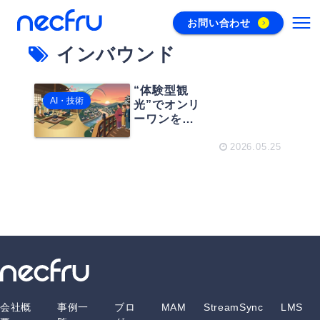
お問い合わせ
インバウンド
“体験型観
AI・技術
光”でオンリ
ーワンを作
り出す！ロ
ーカル体験
2026.05.25
を観光資源
に変えるイ
ンバウンド
戦略
会社概
事例一
ブロ
MAM
StreamSync
LMS