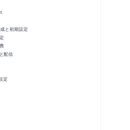
ス
作成と初期設定
定
携
ドと配信
設定