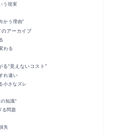
という現実
向かう理由”
てのアーカイブ
る
変わる
る“見えないコスト”
すれ違い
る小さなズレ
の知識”
ぎる問題
損失