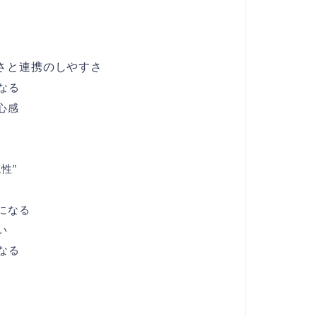
さと連携のしやすさ
なる
心感
性”
になる
い
なる