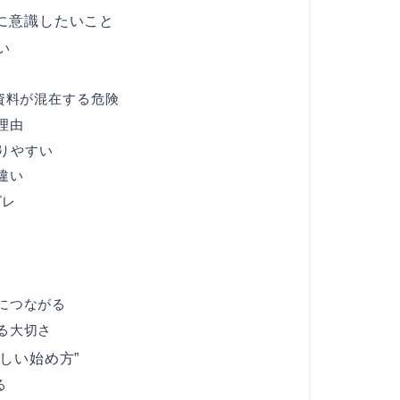
に意識したいこと
い
資料が混在する危険
理由
りやすい
違い
ズレ
につながる
る大切さ
しい始め方”
る