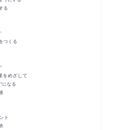
する
す
をつくる
い
業をめざして
”になる
感
ント
勢