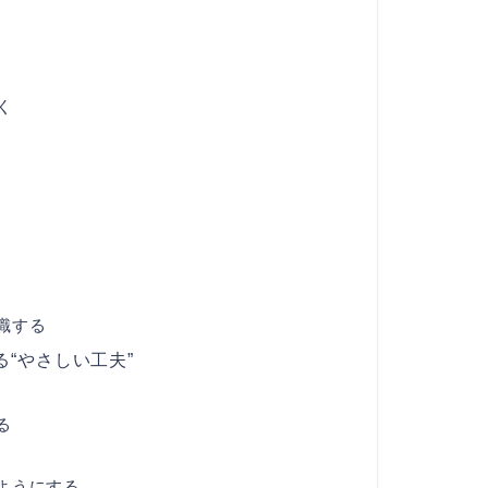
く
識する
“やさしい工夫”
る
ようにする