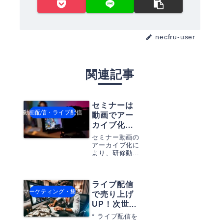
necfru-user
関連記事
セミナーは
動画配信・ライブ配信
動画でアー
カイブ化！
研修動画を
セミナー動画の
資産化しま
アーカイブ化に
より、研修動画
しょう！
を資産として活
用する方法を詳
細に解説しま
ライブ配信
す。ツールをを
マーケティング・集客
使ったアーカイ
で売り上げ
ブ化の方法、動
UP！次世代
画の効果的な活
マーケティ
用例、メリット
* ライブ配信を