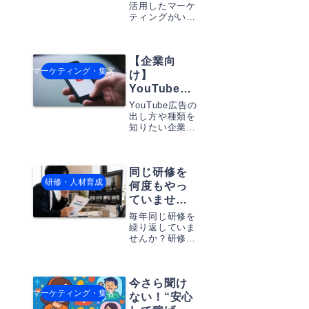
ング戦略を
とデメリットを
活用したマーケ
含む全方位ガイ
ティングがいか
考えよう
ドで、あなたの
に売り上げ向上
ビジネスに無限
に貢献するか、
の可能性を。
そのメリット・
【企業向
デメリットから
マーケティング・集客
実践的な方法ま
け】
で、詳細なガイ
YouTube広
ドを提供しま
告完全ガイ
す。
YouTube広告の
ド：種類、
出し方や種類を
知りたい企業担
配信方法、
当者のためのガ
費用、ター
イド。メリッ
ゲティング
ト・デメリット
の秘訣
同じ研修を
から配信の手
研修・人材育成
法、実際の事例
何度もやっ
まで、BtoB向
ていません
けに詳しく解説
か？研修動
します。
毎年同じ研修を
画を“教育資
繰り返していま
せんか？研修動
産”に変えて
画を教育資産と
運用効率を
して活用するこ
アップする
とで、教育品質
方法
今さら聞け
の平準化や欠席
マーケティング・集客
者フォロー、研
ない！“安心
修担当者の負担