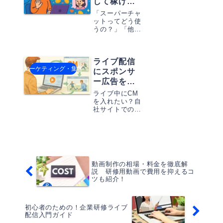
して稼げ
軽減につながり
る”投げ銭の
ます。動画化に
「スーパーチャ
王道、
向く研修の見極
ットってどう使
め方から、長く
うの？」「他と
YouTubeの
活用するための
比べて稼げ
スーパーチ
運用設計まで実
る？」そんな配
ャットと
務目線で整理し
信初心者の疑問
は？
ます。
ライブ配信
に答える、
マーケティング・集客
YouTube投げ銭
にスポンサ
機能の基本と活
ー広告を入
用法を解説しま
れたい？そ
す。
ライブ中にCM
のお悩み、
を入れたい？自
社サイトでのラ
ネクフルで
イブ配信に広告
解決できま
を挿入できるネ
す！
クフルの仕組み
と、柔軟な配信
設計のポイント
をご紹介しま
動画制作の相場・料金を徹底解
す。
説 研修用動画で費用を抑えるコ
ツも紹介！
初心者のための！企業研修ライブ
配信入門ガイド