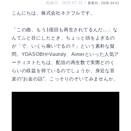
2025.07.22
2026.04.21
こんにちは。
株式会社ネクフル
です。
「この曲、もう1億回も再生されてるんだ…」な
んてふと目にしたとき、ちょっと頭をよぎるの
が「で、いくら稼いでるの？」という素朴な疑
問。YOASOBIやVaundy、Aimerといった人気ア
ーティストたちは、配信の再生数で実際どのく
らいの収益を得ているのでしょうか。身近な音
楽の“お金の話”、こっそりのぞいてみませんか。