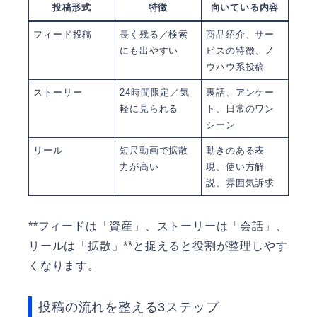
投稿形式
特徴
向いている内容
フィード投稿
長く残る／検索
商品紹介、サー
にも出やすい
ビスの特徴、ノ
ウハウ系投稿
ストーリー
24時間限定／気
裏話、アンケー
軽に見られる
ト、日常のワン
シーン
リール
短尺動画で拡散
動きのある表
力が高い
現、使い方解
説、雰囲気訴求
**フィードは「資産」、ストーリーは「会話」、
リールは「拡散」**と捉えると役割が整理しやす
くなります。
投稿の流れを整える3ステップ