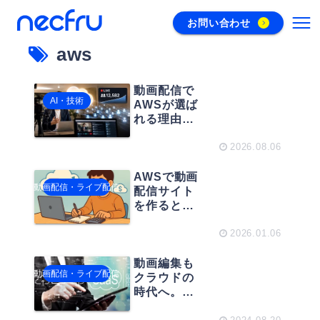
お問い合わせ
aws
動画配信で
AI・技術
AWSが選ば
れる理由と
は？安定運
用に必要な
2026.08.06
基盤設計の
考え方
AWSで動画
動画配信・ライブ配信
配信サイト
を作るとい
くらかか
る？ライブ
2026.01.06
／オンデマ
ンドの費用
動画編集も
動画配信・ライブ配信
と作業コス
クラウドの
ト
時代へ。
AWS Edit in