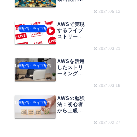
クラウド構
成と料金試
2024.05.13
算ガイド
AWSで実現
動画配信・ライブ配信
するライブ
ストリーミ
ング
2024.03.21
AWSを活用
動画配信・ライブ配信
したストリ
ーミング配
信のための
クラウド構
2024.03.19
成とコスト
AWSの勉強
動画配信・ライブ配信
法：初心者
から上級者
までのマス
ターガイド
2024.02.27