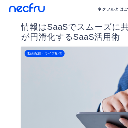
ネクフルとは
情報はSaaSでスムーズに
が円滑化するSaaS活用術
動画配信・ライブ配信