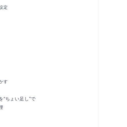
設定
かす
を“ちょい足し”で
理