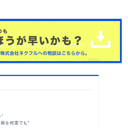
。
い
画を何度でも”