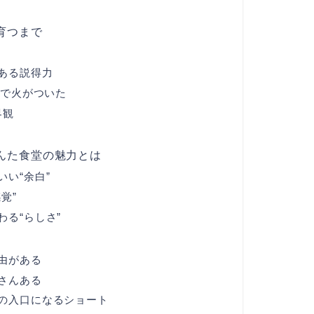
育つまで
ある説得力
けで火がついた
界観
んた食堂の魅力とは
い“余白”
覚”
る“らしさ”
由がある
さんある
の入口になるショート