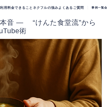
ご利用料金
できること
ネクフルの強み
よくあるご質問
事例一覧
× 本音 — “けんた食堂流”から
Tube術