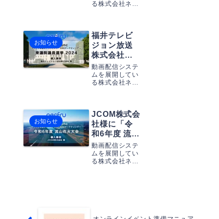
ップを作成しダ
る株式会社ネク
神輿渡御」
ウンロードする
フル（本社：東
のライブ中
ことが可能で、
京都中央区 代
継で、ネク
現代の配信ニー
表取締役：草薙
フルのライ
ズに応えるため
福井テレビ
俊介）は、生ラ
の先進的な技術
お知らせ
イブ配信中の映
ブ動画クリ
ジョン放送
を採用していま
像をクリップ切
ップサービ
株式会社様
す。
抜きするサービ
ス
に「第50回
ス「necfru
動画配信システ
「StreamSy
衆議院議員
StreamSync」
ムを展開してい
を、JCOM株式
る株式会社ネク
nc」が導入
総選挙」の
会社様（本社：
フル（本社：東
されまし
ライブ中継
東京都千代田
京都中央区 代
た。
で、ネクフ
区 代表取締
表取締役：草薙
ルのライブ
役：岩...
JCOM株式会
俊介）は、生ラ
お知らせ
イブ配信中の映
動画クリッ
社様に「令
像をクリップ切
プサービス
和6年度 流山
抜きするサービ
「StreamSy
花火大会」
ス「necfru
動画配信システ
nc」が導入
のライブ中
StreamSync」
ムを展開してい
を、福井テレビ
る株式会社ネク
されまし
継で、ネク
ジョン放送株式
フル（本社：東
た。
フルのライ
会社様（本社：
京都中央区 代
ブ動画クリ
福井県福井市
表取締役：草薙
ップサービ
代表...
俊介）は、生ラ
イブ配信中の映
ス
像をクリップ切
「StreamSy
抜きするサービ
オンラインイベント準備マニュア