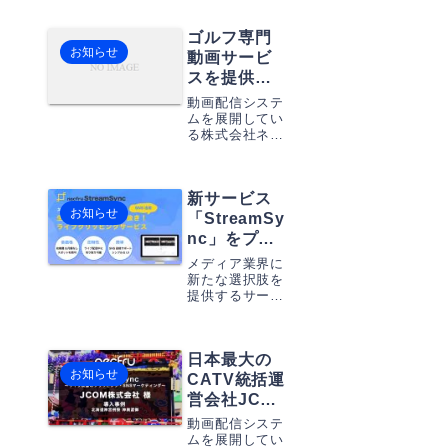
普段意識してい
ない方も、以下
ゴルフ専門
のような配信を
お知らせ
ご覧になったこ
動画サービ
とがあるのでは
スを提供す
ないでしょう
るALBA TV
か？24時間ライ
動画配信システ
様に「関西
ブが行われてい
ムを展開してい
る例ホームペー
る株式会社ネク
オープン選
ジ上で最新ニュ
フル（本社：東
手権2024
ースが流れ続け
京都中央区 代
年」のライ
るライブ
表取締役：草薙
ブ中継で、
Youtubeで子
新サービス
俊介）は、2024
供...
お知らせ
年1月16日にリ
ネクフルの
「StreamSy
リースした、生
ライブ動画
nc」をプレ
ライブ配信中の
クリップサ
スリリース
映像をクリップ
メディア業界に
ービス
しました。
切抜きするサー
新たな選択肢を
ビス「necfru
提供するサービ
「StreamSy
StreamSync」
ス「necfru
nc」が導入
を、株式会社
StreamSync[ス
されまし
ALBA T...
トリームシン
た。
日本最大の
ク]」を2024年1
お知らせ
月16日に発表し
CATV統括運
ました。このサ
営会社JCOM
ービスは、ライ
様に「北海
ブ配信中にリア
動画配信システ
道神宮例祭
ルタイムでクリ
ムを展開してい