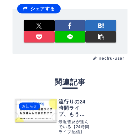
シェアする
necfru-user
関連記事
流行りの24
お知らせ
時間ライ
ブ、もう導
入してます
最近普及が進ん
か？
でいる【24時間
ライブ配信】を
ご存じですか？