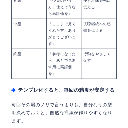
冒頭
「今日のやり
押す意味を先に
方、使えそうな
伝える
ら高評価を」
中盤
「ここまで見て
視聴継続への感
くれた方、あり
謝を伝える
がとうございま
す」
終盤
「参考になった
行動をやさしく
ら、あとで見返
促す
す用に高評価
を」
テンプレ化すると、毎回の精度が安定する
毎回その場のノリで言うよりも、自分なりの型
を決めておくと、自然な導線が作りやすくなり
ます。