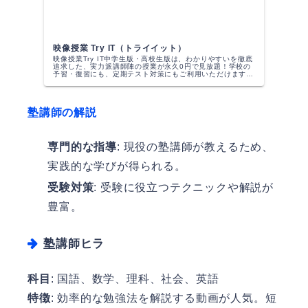
映像授業 Try IT（トライイット）
映像授業Try IT中学生版・高校生版は、わかりやすいを徹底
追求した、実力派講師陣の授業が永久0円で見放題！学校の
予習・復習にも、定期テスト対策にもご利用いただけます。
■授業科目・中学1年～3年生の英語・数学・理科・社会・高
校1年～3年の英...
塾講師の解説
専門的な指導
: 現役の塾講師が教えるため、
実践的な学びが得られる。
受験対策
: 受験に役立つテクニックや解説が
豊富。
塾講師ヒラ
科目
: 国語、数学、理科、社会、英語
特徴
: 効率的な勉強法を解説する動画が人気。短