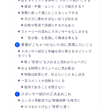
話すタイミングを決めて“スポット紹介”にする
冒頭・中盤・エンド、どこで紹介する？
実際に使って感じたことをシェアする
大げさに褒めすぎないほうが伝わる
比較や実演で深掘りするのもあり
ストーリーの流れにスポンサーをなじませる
「見せ場」を意識して構成を考える
要素がごちゃつかないために意識したいこと
スポンサー紹介と本編を切り替えるタイミング
をつくる
軽く“区切り”を入れると流れがスムーズに
伝える時間とボリュームに気を配る
情報は欲張らず、伝えたいことをしぼる
一言コメントが信頼をつくる
提供であることを隠さない
スポンサー紹介の工夫あれこれ
エンタメ系配信では“映像効果”を味方に
ロゴをさりげなく“背景”に置く