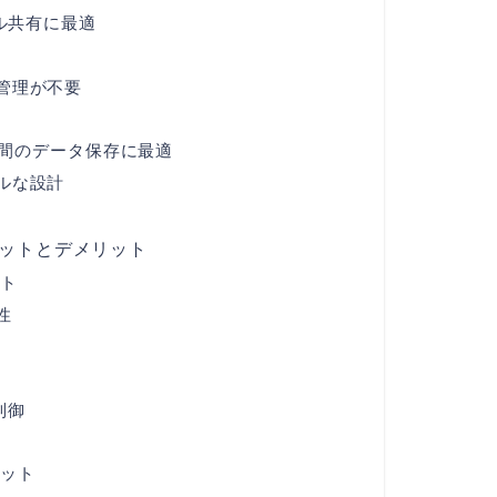
イル共有に最適
管理が不要
で長期間のデータ保存に最適
ルな設計
リットとデメリット
ット
性
制御
リット