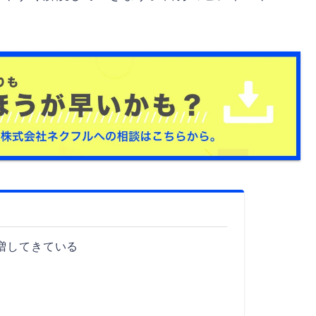
！
増してきている