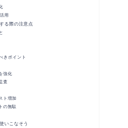
化
の活用
用する際の注意点
と
べきポイント
を強化
監査
スト増加
トの無駄
く使いこなそう