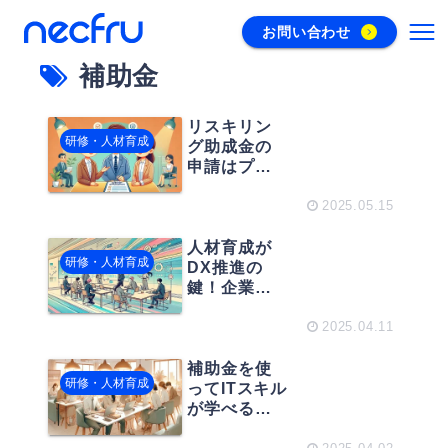
お問い合わせ
補助金
リスキリン
研修・人材育成
グ助成金の
申請はプロ
に任せるべ
き？サポー
2025.05.15
トサービス
の活用法
人材育成が
研修・人材育成
DX推進の
鍵！企業研
修による変
革型育成を
2025.04.11
戦略的に考
える
補助金を使
研修・人材育成
ってITスキル
が学べる！
負担が少な