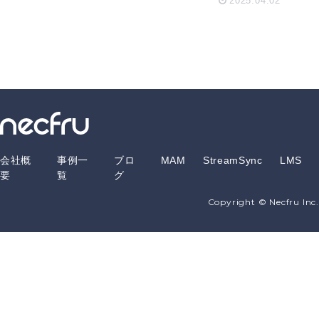
く効率的な
2025.04.02
リスキリン
グプランと
は
会社概
事例一
ブロ
MAM
StreamSync
LMS
要
覧
グ
Copyright © Necfru Inc.