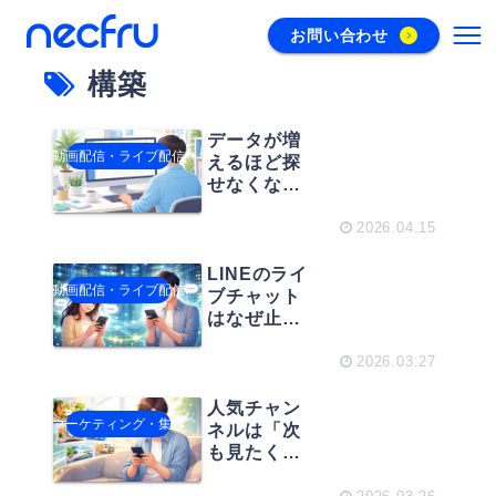
お問い合わせ
構築
データが増
動画配信・ライブ配信
えるほど探
せなくな
る？今すぐ
始めたい
2026.04.15
「アーカイ
ブデータベ
LINEのライ
動画配信・ライブ配信
ース構築」
ブチャット
の基本
はなぜ止ま
らない？──
巨大サービ
2026.03.27
スを支える
「ライブチ
人気チャン
マーケティング・集客
ャット」の
ネルは「次
裏側
も見たくな
る」仕掛け