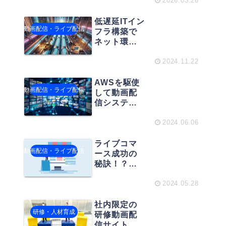
がある！評
2026.03.26
価が積み上
がる動画設
低遅延ITイン
動画配信・ライブ配信
計のコツ
フラ構築で
ネット環境
を整える！
高速ITインフ
2024.11.22
ラ構築術
AWSを駆使
動画配信・ライブ配信
して動画配
信システム
を作る方法
2024.06.06
ライブコマ
動画配信・ライブ配信
ース成功の
秘訣！？売
上アップに
繋がる実践
2024.05.28
的アプロー
チ
社内限定の
研修・人材育成
研修動画配
信サイトの