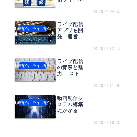
構築ガイ
ド：効果的
2024.04.03
な社内教育
のために
ライブ配信
動画配信・ライブ配信
アプリを開
発・運営す
る！アプリ
の作り方と
2023.12.13
成功戦略
ライブ配信
動画配信・ライブ配信
の背景と魅
力： ストリ
ーミングサ
ーバの構築
2023.11.06
から運用ま
での全てを
動画配信シ
動画配信・ライブ配信
解説
ステム構築
にかかるコ
ストは？:コ
ストやおす
2023.10.30
すめの開発
会社とサー