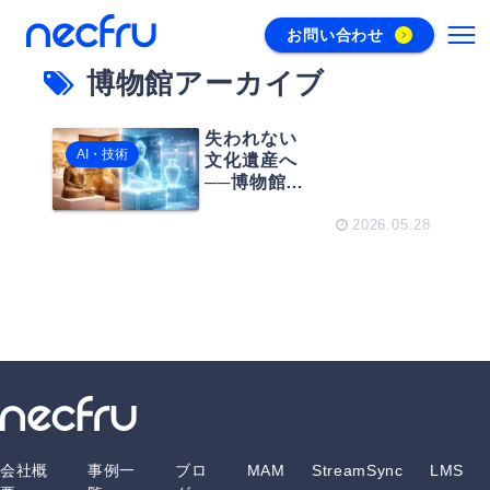
お問い合わせ
博物館アーカイブ
失われない
AI・技術
文化遺産へ
──博物館ア
ーカイブと
デジタルア
2026.05.28
ートで実現
する新しい
保存のかた
ち
会社概
事例一
ブロ
MAM
StreamSync
LMS