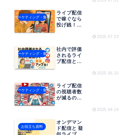
のお悩み、
2025.07.31
ネクフルで
解決できま
ライブ配信
マーケティング・集客
す！
で稼ぐなら
投げ銭！主
要アプリの
収益化機能
2025.07.23
を一気に比
較
社内で評価
マーケティング・集客
されるライ
ブ配信と
は？SNSと
連携して集
2025.06.10
客アップ
を！
ライブ配信
マーケティング・集客
の視聴者数
が減るのは
なぜ？原
因・改善ポ
2025.04.14
イントと成
功事例を紹
オンデマン
お役立ち資料
介！
ド配信と 疑
似ライブ配