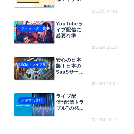
信の 運営ガ
イド
2025.04.01
YouTubeラ
マーケティング・集客
イブ配信に
必要な準備
とは？機材
から配信の
2024.12.10
やり方まで
完全ガイ
安心の日本
動画配信・ライブ配信
ド！
製！日本の
SaaSサービ
ス徹底解説
とおすすめ
2024.11.20
活用法
ライブ配
お役立ち資料
信❝配信トラ
ブル❞の発生
頻度とマイ
ナス影響
2024.11.19