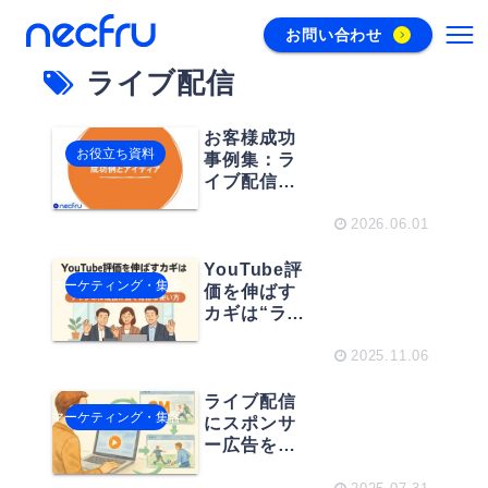
お問い合わせ
ライブ配信
お客様成功
お役立ち資料
事例集：ラ
イブ配信活
用の成功例
とアイディ
2026.06.01
ア
YouTube評
マーケティング・集客
価を伸ばす
カギは“ライ
ブ配信”──チ
ャンネル成
2025.11.06
長に効くラ
イブ配信の
ライブ配信
マーケティング・集客
活かし方
にスポンサ
ー広告を入
れたい？そ