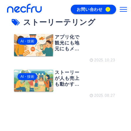
お問い合わせ
ストーリーテリング
アプリ化で
AI・技術
観光にも地
元にもメリ
ットを！──
ストーリー
2025.10.23
テリングで
動線をデザ
ストーリー
AI・技術
インする
が人も売上
も動かす！
3DVRが変え
る“観光導
2025.08.27
線”の作り方