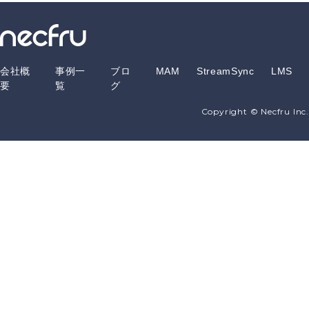
会社概
事例一
ブロ
MAM
StreamSync
LMS
要
覧
グ
Copyright © Necfru Inc.