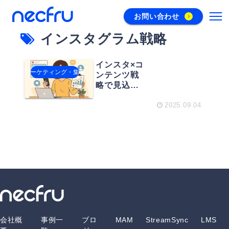
お問い合わせ
インスタグラム戦略
インスタ×コ
マーケティング・集客
ンテンツ戦
略で見込み
客をつか
む！ファン
2025.09.04
マーケティ
ングの極意
をつかめ！
会社概
事例一
ブロ
MAM
StreamSync
LMS