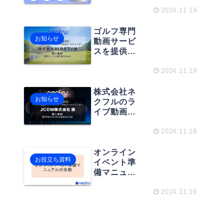
ーケティン
グ
2024.11.19
ゴルフ専門
お知らせ
動画サービ
スを提供す
るALBA TV
様に「関西
2024.11.19
オープン選
手権2024
株式会社ネ
お知らせ
年」のライ
クフルのラ
ブ中継で、
イブ動画ク
ネクフルの
リップサー
ライブ動画
ビス
2024.11.19
クリップサ
「necfru
ービス
StreamSyn
オンライン
お役立ち資料
「StreamSy
c」が、日本
イベント準
nc」が導入
最大のCATV
備マニュア
されまし
統括運営会
ルの全貌
た。
社JCOM株式
2024.11.19
会社様のラ
イブ中継
「第29回