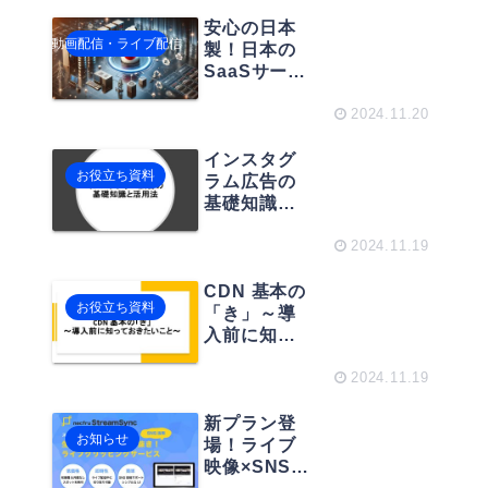
る戦略とや
り方
安心の日本
動画配信・ライブ配信
製！日本の
SaaSサービ
ス徹底解説
とおすすめ
2024.11.20
活用法
インスタグ
お役立ち資料
ラム広告の
基礎知識と
活用法
2024.11.19
CDN 基本の
お役立ち資料
「き」～導
入前に知っ
ておきたい
こと～
2024.11.19
新プラン登
お知らせ
場！ライブ
映像×SNSマ