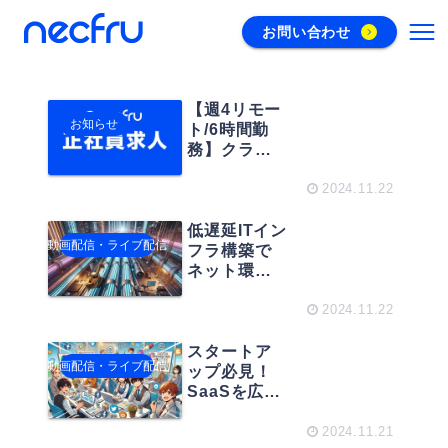
お問い合わせ
【週4リモー
お知らせ
ト/6時間勤
務】クライ
アントが動
画配信でし
2024.11.22
たいことを
実現させる /
低遅延ITイン
動画配信・ライブ配信
動画を扱う
フラ構築で
アプリケー
ネット環境
ション開発
を整える！
やクラウド
高速ITインフ
2024.11.22
配信インフ
ラ構築術
ラ構築を行
スタートア
動画配信・ライブ配信
うエンジニ
ップ必見！
ア募集
SaaSを広告
を使って収
益最大化す
2024.11.21