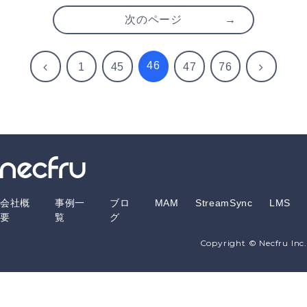
FUKUOKA
次のページ
東区花火大
会」で導入
されました
46
前
次
1
45
47
76
へ
へ
会社概
事例一
ブロ
MAM
StreamSync
LMS
要
覧
グ
Copyright © Necfru Inc.