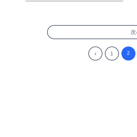
次
2
前
1
へ