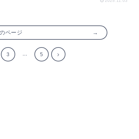
2025.11.03
のページ
…
次
3
5
へ