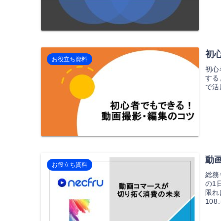
初
お役立ち資料
初心
する
で活
動
お役立ち資料
総務
の1
限れ
10