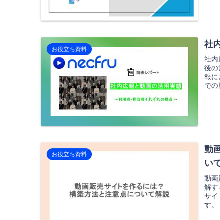
社
お役立ち資料
社内
後の
報に
での
を...
動
お役立ち資料
い
動画
解す
サイ
す。