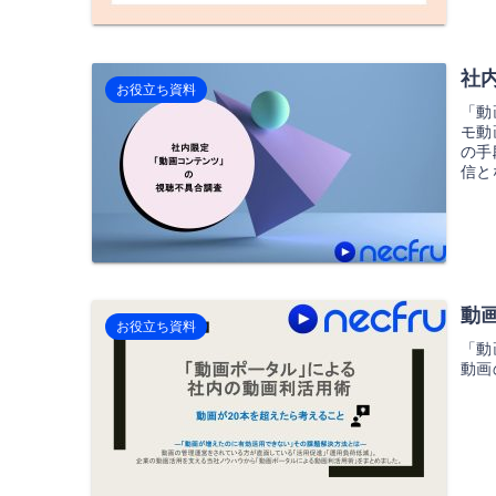
社
お役立ち資料
「動
モ動
の手
信と
ル...
動
お役立ち資料
「動
動画