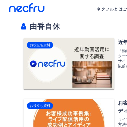
ネクフルとは
由香自休
近
お役立ち資料
「動
ター
サイ
以前
お
お役立ち資料
デ
ライ
方法