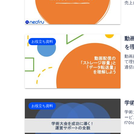
売上
動
お役立ち資料
を
動画
て理
適切
学
お役立ち資料
学術
ービ
f70l