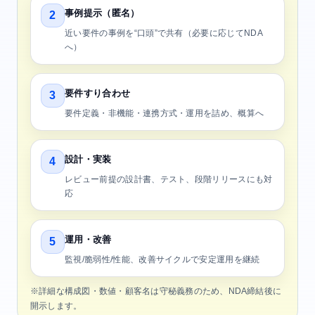
事例提示（匿名）
2
近い要件の事例を“口頭”で共有（必要に応じてNDA
へ）
要件すり合わせ
3
要件定義・非機能・連携方式・運用を詰め、概算へ
設計・実装
4
レビュー前提の設計書、テスト、段階リリースにも対
応
運用・改善
5
監視/脆弱性/性能、改善サイクルで安定運用を継続
※詳細な構成図・数値・顧客名は守秘義務のため、NDA締結後に
開示します。