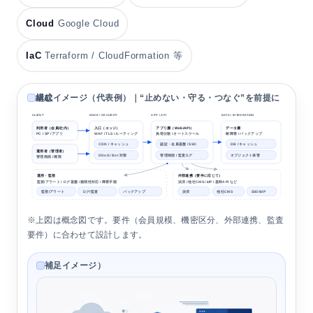
Cloud
Google Cloud
IaC
Terraform / CloudFormation 等
構成イメージ（代表例）｜“止めない・守る・つなぐ”を前提に組む
CLIENT
EDGE / SECURITY
APP / API
DATA / INTEGRATION
利用者（会員/社内）
入口（エッジ）
アプリ層（Web/API）
データ層
PC / SP / アプリ
WAF / TLS / ルーティング
負荷分散 / オートスケール
耐障害 / バックアップ
認証・会員基盤 / SSO
CDN / キャッシュ
DB / キャッシュ
運用者（管理者）
DDoS / Bot 対策
管理画面 / 監査ログ
オブジェクト保管
管理画面 / 権限
運用・監視
外部連携（要件に応じて）
監視/アラート / ログ基盤 / 脆弱性対応 / 障害手順
決済 / 他社CMS / IdP / 基幹API など
監視/アラート
ログ/監査
バックアップ
決済
他社CMS
SSO/IdP
※上図は概念図です。要件（会員規模、機密区分、外部連携、監査
要件）に合わせて設計します。
補足イメージ）